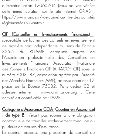
d’immatriculation
12065704
(vous pouvez vérifier
cette immatriculation sur le site internet ORIAS :
https://www.orias.fr/welcome
) au titre des activités
réglementées suivantes :
CIF (Conseiller en Investissements Financiers)
:
susceptible de fournir des conseils en investissement
de manière non indépendante au sens de l’article
325-5 du RGAMF, enregistré auprès de
l’Association professionnelle des Conseillers en
Investissements Financiers l’Association Nationale
des Conseils Financiers-CIF (ANACOFI-CIF) sous le
numéro E003187, association agréée par l’Autorité
des Marchés Financiers (AMF), adresse courrier : 17
place de la Bourse 75082, Paris cedex 02 et
adresse internet :
www.amf-france.org
. Cette
activité est contrôlable par l’AMF.
Catégorie d’Assurance COA (Courtier en Assurance)
, de type B
, n’étant pas soumis à une obligation
contractuelle de travailler exclusivement avec une ou
plusieurs entreprises d’assurance.
Le cabinet propose une prestation de conseil de