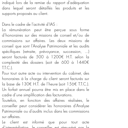
indiqué lors de la remise du rapport d’adéquation
dans lequel seront détaillés les produits et les
supports proposés au client.
Dans le cadre de l’activité d’IAS :
La rémunération peut être perçue sous forme
d’honoraires sur des missions de conseil et/ou de
commissions sur affaires. Les deux missions de
conseil que sont l’Analyse Patrimoniale et les audits
spécifiques (retraite, prévoyance, succession, ...)
seront facturés de 500 à 1200€ H.T. selon la
complexité des dossiers (soit de 600 à 1440€
T.T.C.).
Pour tout autre acte ou intervention du cabinet, des
honoraires à la charge du client seront facturés sur
la base de 130€ H.T. de l’heure (soit 156€ T.T.C.).
Un forfait annuel pourra être mis en place dans le
cadre d’une simplification des facturations.
Toutefois, en fonction des affaires réalisées, le
conseiller peut considérer les honoraires d’Analyse
Patrimoniale ou d’audits inclus dans les commissions
sur affaires.
Le client est informé que pour tout acte
d’intermédiation, le conseiller est rémunéré par la