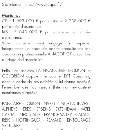
Site internet :
http://www.cgpa.fr/
Montants :
CIF :
1 693 000
€ par sinistre et
2 258 000
€
par année d'assurance
IAS :
5 645 000
€ par sinistre et par année
d'assurance.
Votre conseiller s’est engagé à respecter
intégralement le code de bonne conduite de son
association professionnelle ANACOFI-CIF disponible
au siège de l’association.
Enfin, les sociétés LA FINANCIERE D’ORION et
GCL-ORION appuient le cabinet DFT Consulting
dans le cadre de ses activités et lui donne accès à
l’ensemble des fournisseurs (liste non exhaustive)
mentionnés ci-après :
BANCAIRE : ORION INVEST - NORTIA INVEST-
ALPHEYS - ERES - EPSENS - EXTENDAM - VATEL
CAPITAL - NEXTSTAGE - FRANCE VALLEY - CALAO -
IRBIS - HOTTINGUER - REMAKE - ENTOURAGE
VENTURES