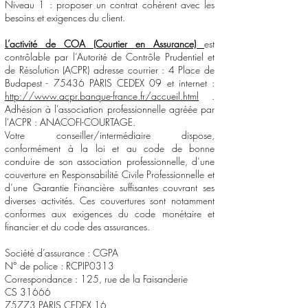
Niveau 1 : proposer un contrat cohérent avec les
besoins et exigences du client.
L’activité de COA (Courtier en Assurance)
est
contrôlable par l’Autorité de Contrôle Prudentiel et
de Résolution (ACPR) adresse courrier : 4 Place de
Budapest - 75436 PARIS CEDEX 09 et internet :
http://www.acpr.banque-france.fr/accueil.html
.
Adhésion à l'association professionnelle agréée par
l'ACPR : ANACOFI-COURTAGE.
Votre conseiller/intermédiaire dispose,
conformément à la loi et au code de bonne
conduire de son association professionnelle, d’une
couverture en Responsabilité Civile Professionnelle et
d’une Garantie Financière suffisantes couvrant ses
diverses activités. Ces couvertures sont notamment
conformes aux exigences du code monétaire et
financier et du code des assurances.
Société d’assurance : CGPA
N° de police : RCPIP0313
Correspondance : 125, rue de la Faisanderie
CS 31666
75773 PARIS CEDEX 16