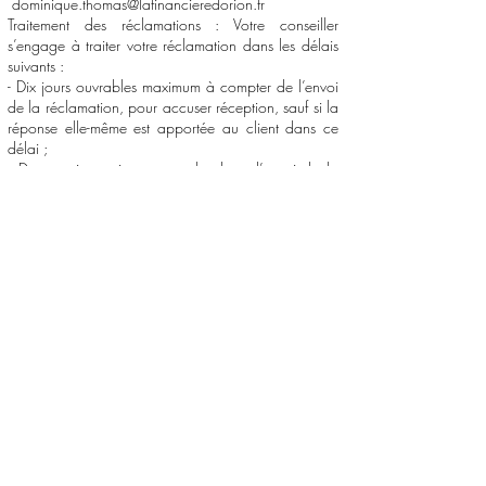
dominique.thomas@lafinancieredorion.fr
Traitement des réclamations : Votre conseiller
s’engage à traiter votre réclamation dans les délais
suivants :
- Dix jours ouvrables maximum à compter de l’envoi
de la réclamation, pour accuser réception, sauf si la
réponse elle-même est apportée au client dans ce
délai ;
- Deux mois maximum entre la date d’envoi de la
réclamation et la date d’envoi de la réponse au
client sauf survenance de circonstances particulières,
dûment justifiées.
Jusqu’à ce que le client soit satisfait, la réclamation
est considérée comme « ouverte » donnant lieu à
une action de type « relance » ou « copie du dernier
courrier » envoyé au client, ou une proposition de
rendez-vous est formulée par voie postale.
Si des aménagements dans les procédures ou la
communication permettaient d’éviter qu’une même
réclamation soit formulée, ceux-ci seront mis en
place instantanément.
Dans tous les cas, en cas d’insatisfaction subsistante
du client, une invitation à contacter un médiateur
sera proposée pour solliciter sa participation dans le