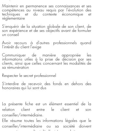
Maintenir en permanence ses connaissances et ses
compétences au niveau requis par l'évolution des
techniques et du contexte économique et
réglementaire
S'enquérir de la situation globale de son client, de
son expérience et de ses objectifs avant de formuler
un conseil
Avoir recours à d'autres professionnels quand
l'intérêt du client l'exige
Communiquer de manière appropriée les
informations utiles à la prise de décision par ses
clients, ainsi que celles concernant les modalités de
sa rémunération
Respecter le secret professionnel
S'interdire de recevoir des fonds en dehors des
honoraires qui lui sont dus
La présente fiche est un élément essentiel de la
relation client entre le client et son
conseiller/intermédiaire.
Elle résume toutes les informations légales que le
conseiller/intermédiaire ou sa société doivent