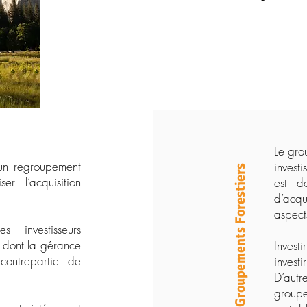
Le grou
 un regroupement
investi
Groupements Forestiers
er l’acquisition
est d
d’acqué
aspect
s investisseurs
 dont la gérance
Invest
contrepartie de
invest
D’autr
groupe