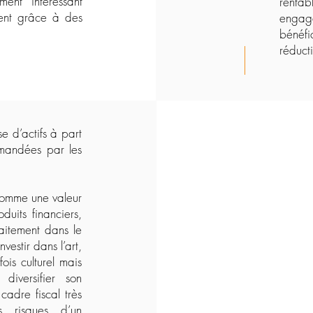
ment intéressant
rentab
ment grâce à des
engage
bénéfi
réducti
se d’actifs à part
emandées par les
 comme une valeur
duits financiers,
rfaitement dans le
vestir dans l’art,
fois culturel mais
diversifier son
cadre fiscal très
s risques d’un