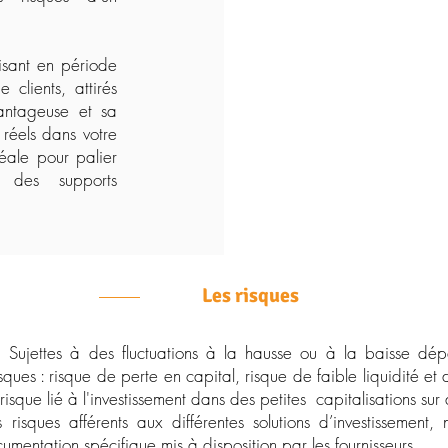
risant en période
e clients, attirés
vantageuse et sa
s réels dans votre
idéale pour palier
 des supports
Les risques
. Sujettes à des fluctuations à la hausse ou à la baisse dé
risques : risque de perte en capital, risque de faible liquidité e
, risque lié à l'investissement dans des petites capitalisations s
isques afférents aux différentes solutions d’investissement,
mentation spécifique mis à disposition par les fournisseurs.