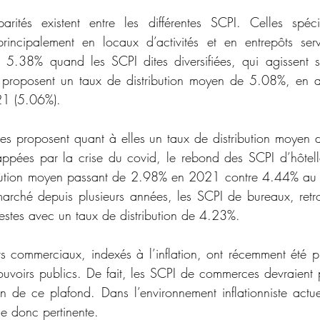
rités existent entre les différentes SCPI. Celles spéci
 principalement en locaux d’activités et en entrepôts se
e 5.38% quand les SCPI dites diversifiées, qui agissent s
es, proposent un taux de distribution moyen de 5.08%, en 
21 (5.06%).  
s proposent quant à elles un taux de distribution moyen 
appées par la crise du covid, le rebond des SCPI d’hôtell
ibution moyen passant de 2.98% en 2021 contre 4.44% au p
rché depuis plusieurs années, les SCPI de bureaux, retrou
stes avec un taux de distribution de 4.23%.  
ers commerciaux, indexés à l’inflation, ont récemment été 
uvoirs publics. De fait, les SCPI de commerces devraient 
ion de ce plafond. Dans l’environnement inflationniste actue
e donc pertinente.   