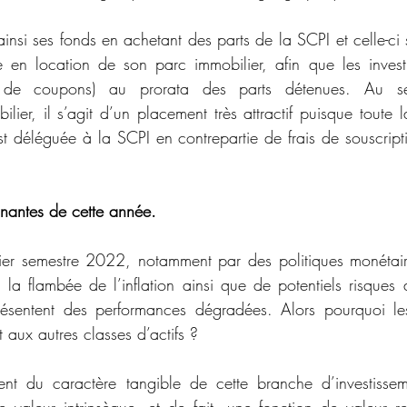
 ainsi ses fonds en achetant des parts de la SCPI et celle-ci
 en location de son parc immobilier, afin que les investis
on de coupons) au prorata des parts détenues. Au sei
ilier, il s’agit d’un placement très attractif puisque toute l
est déléguée à la SCPI en contrepartie de frais de souscrip
nantes de cette année.
ier semestre 2022, notamment par des politiques monétair
 la flambée de l’inflation ainsi que de potentiels risques d
résentent des performances dégradées. Alors pourquoi les 
aux autres classes d’actifs ?  
ent du caractère tangible de cette branche d’investisseme
 valeur intrinsèque, et de fait, une fonction de valeur refu