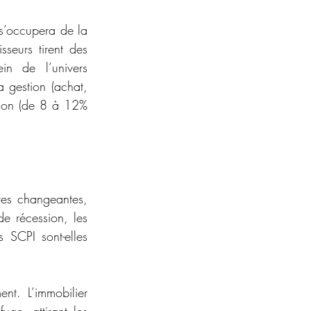
 s’occupera de la 
seurs tirent des 
n de l’univers 
a gestion (achat, 
tion (de 8 à 12% 
es changeantes, 
e récession, les 
SCPI sont-elles 
nt. L’immobilier 
ge, attirant les 