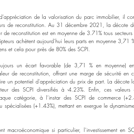
’appréciation de la valorisation du parc immobilier, il conv
urs de reconstitution. Au 31 décembre 2021, la décote du 
ur de reconstitution est en moyenne de 3.71% tous secteurs
cripteurs achètent aujourd’hui leurs parts en moyenne 3,71 
biens et cela pour près de 80% des SCPI.  
toujours un écart favorable (de 3,71 % en moyenne) ent
valeur de reconstitution, offrant une marge de sécurité en 
re un potentiel d'appréciation du prix de part. La décote la
teur des SCPI diversifiés à -4.23%. Enfin, ces valeurs d
haque catégorie, à l’instar des SCPI de commerce (+2.
ou spécialisées (+1.43%), mettant en exergue le dynamisme 
t macroéconomique si particulier, l’investissement en SCP