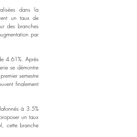
alisées dans la 
rvent un taux de 
ur des branches 
augmentation par 
de 4.61%. Après 
erie se démontre 
remier semestre 
vent finalement 
plafonnés à 3.5% 
proposer un taux 
l, cette branche 