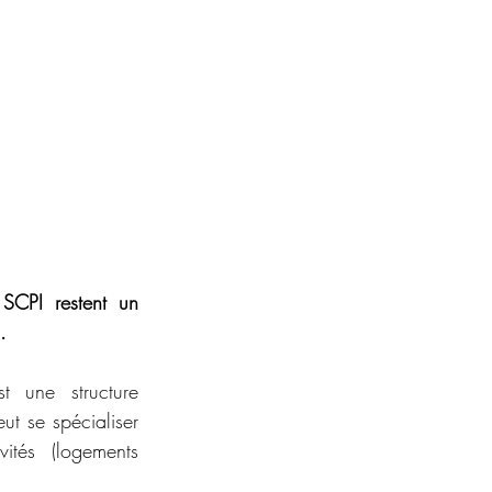
CPI restent un 
.
 une structure 
t se spécialiser 
ités (logements 